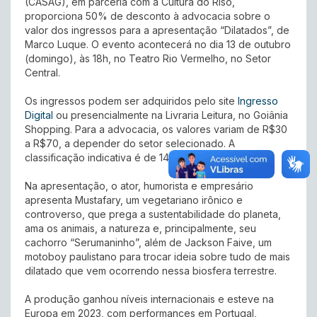
(CASAG), em parceria com a Cultura do Riso,
proporciona 50% de desconto à advocacia sobre o
valor dos ingressos para a apresentação “Dilatados”, de
Marco Luque. O evento acontecerá no dia 13 de outubro
(domingo), às 18h, no Teatro Rio Vermelho, no Setor
Central.
Os ingressos podem ser adquiridos pelo site
Ingresso
Digital
ou presencialmente na Livraria Leitura, no Goiânia
Shopping. Para a advocacia, os valores variam de R$30
a R$70, a depender do setor selecionado. A
classificação indicativa é de 14 anos.
Na apresentação, o ator, humorista e empresário
apresenta Mustafary, um vegetariano irônico e
controverso, que prega a sustentabilidade do planeta,
ama os animais, a natureza e, principalmente, seu
cachorro “Serumaninho”, além de Jackson Faive, um
motoboy paulistano para trocar ideia sobre tudo de mais
dilatado que vem ocorrendo nessa biosfera terrestre.
A produção ganhou níveis internacionais e esteve na
Europa em 2023, com performances em Portugal,