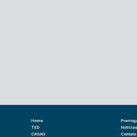
Home
Prerrog
TED
Notícia
CASAG
Contato