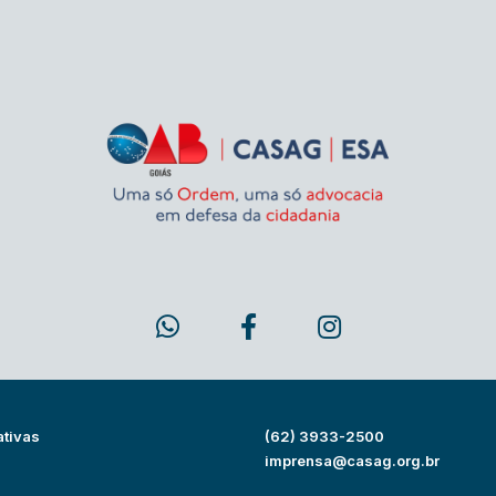
ativas
(62) 3933-2500
s
imprensa@casag.org.br