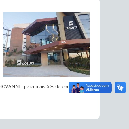
m “GIOVANNI” para mais 5% de dedução na
.