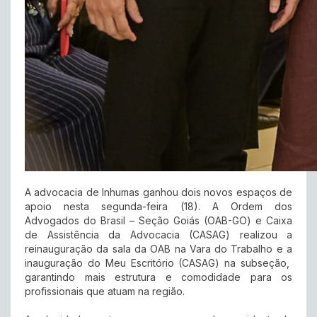
A advocacia de Inhumas ganhou dois novos espaços de
apoio nesta segunda-feira (18). A Ordem dos
Advogados do Brasil – Seção Goiás (OAB-GO) e Caixa
de Assistência da Advocacia (CASAG) realizou a
reinauguração da sala da OAB na Vara do Trabalho e a
inauguração do Meu Escritório (CASAG) na subseção,
garantindo mais estrutura e comodidade para os
profissionais que atuam na região.