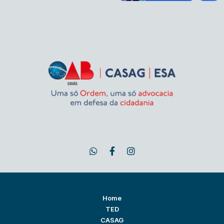
Home
TED
CASAG