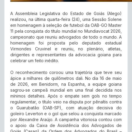
A Assembleia Legislativa do Estado de Goiás (Alego)
realizou, na última quarta-feira (24), uma Sessão Solene
em homenagem à seleção de futebol da OAB-GO Master
11 pela conquista do título mundial no Mundiavocat 2026,
campeonato que reuniu advogados de todo o mundo. A
homenagem foi proposta pelo deputado estadual
Virmondes Cruvinel e reuniu, no plenário, atletas,
dirigentes e representantes da advocacia goiana para
celebrar um feito inédito.
O reconhecimento coroou uma trajetória que teve seu
ápice a milhares de quilômetros dali. No dia 16 de maio
de 2026, em Benidorm, na Espanha, a equipe goiana
sagrou-se campeã mundial em uma final decidida nos
mínimos detalhes. Após o empate sem gols no tempo
regulamentar, o título veio na disputa por pênaltis contra
o Guarubatão (OAB-SP), com atuação decisiva do
goleiro Leverton e o gol que selou a conquista marcado
por Alexandre Araújo. A campanha vitoriosa contou com
o apoio da Caixa de Assistência dos Advogados de
Goiás (Casag) da Ordem dos Advogados do Brasil –