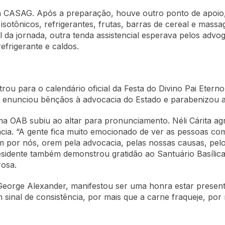
la CASAG. Após a preparação, houve outro ponto de apoio,
sotônicos, refrigerantes, frutas, barras de cereal e mass
l da jornada, outra tenda assistencial esperava pelos advo
efrigerante e caldos.
trou para o calendário oficial da Festa do Divino Pai Eter
 enunciou bênçãos à advocacia do Estado e parabenizou a i
a OAB subiu ao altar para pronunciamento. Néli Cárita agr
ia. “A gente fica muito emocionado de ver as pessoas co
m por nós, orem pela advocacia, pelas nossas causas, pelo
-presidente também demonstrou gratidão ao Santuário Basílic
osa.
George Alexander, manifestou ser uma honra estar presen
m sinal de consistência, por mais que a carne fraqueje, p