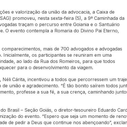
ões e valorização da união da advocacia, a Caixa de
SAG) promoveu, nesta sexta-feira (5), a 9ª Caminhada da
ogadas traçam o percurso entre Goiania e o Santuário
ade. O evento contempla a Romaria do Divino Pai Eterno,
e comparecimentos, mais de 700 advogados e advogadas
. Inicialmente, os participantes se reuniram em uma
indade, ao lado da Rua dos Romeiros, para que todos
 aquecer para o desenvolvimento da viagem.
 Néli Cárita, incentivou a todos que percorressem um traje
 união e agradecimento. “É tão bonito saírem todos junto
ento, professe a sua fé, a sua crença, caminhando juntos
 Brasil – Seção Goiás, o diretor-tesoureiro Eduardo Card
nização do evento. “Espero que seja um momento de reno
de de pedir a Deus que continue nos abençoando”, excla