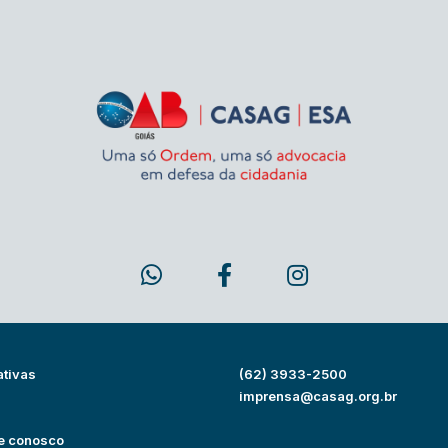
ativas
(62) 3933-2500
s
imprensa@casag.org.br
e conosco