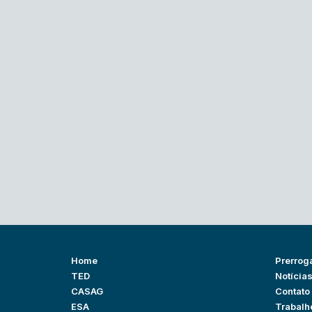
Home
Prerrog
TED
Notícia
CASAG
Contato
ESA
Trabalh