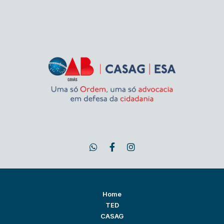
Home
TED
CASAG