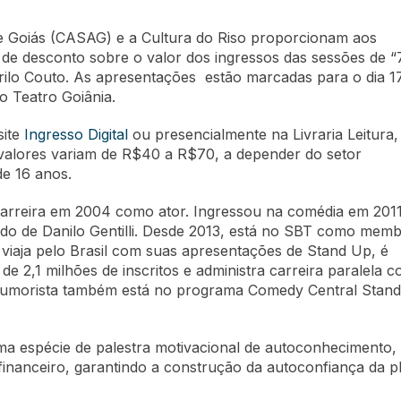
e Goiás (CASAG) e a Cultura do Riso proporcionam aos
e desconto sobre o valor dos ingressos das sessões de “
rilo Couto. As apresentações estão marcadas para o dia 1
o Teatro Goiânia.
site
Ingresso Digital
ou presencialmente na Livraria Leitura,
 valores variam de R$40 a R$70, a depender do setor
de 16 anos.
carreira em 2004 como ator. Ingressou na comédia em 201
lado de Danilo Gentilli. Desde 2013, está no SBT como mem
 viaja pelo Brasil com suas apresentações de Stand Up, é
e 2,1 milhões de inscritos e administra carreira paralela 
humorista também está no programa Comedy Central Stan
 espécie de palestra motivacional de autoconhecimento, t
 financeiro, garantindo a construção da autoconfiança da 