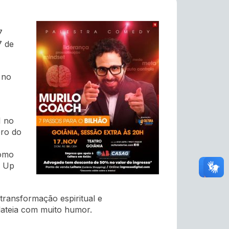
7
7 de
 no
1 no
bro do
como
d Up
ransformação espiritual e
plateia com muito humor.