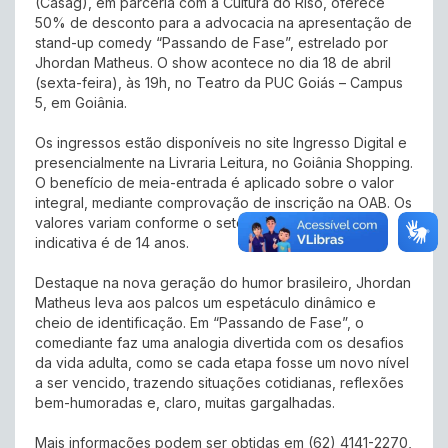
(Casag), em parceria com a Cultura do Riso, oferece
50% de desconto para a advocacia na apresentação de
stand-up comedy “Passando de Fase”, estrelado por
Jhordan Matheus. O show acontece no dia 18 de abril
(sexta-feira), às 19h, no Teatro da PUC Goiás – Campus
5, em Goiânia.
Os ingressos estão disponíveis no site Ingresso Digital e
presencialmente na Livraria Leitura, no Goiânia Shopping.
O benefício de meia-entrada é aplicado sobre o valor
integral, mediante comprovação de inscrição na OAB. Os
valores variam conforme o setor, e a classificação
indicativa é de 14 anos.
Destaque na nova geração do humor brasileiro, Jhordan
Matheus leva aos palcos um espetáculo dinâmico e
cheio de identificação. Em “Passando de Fase”, o
comediante faz uma analogia divertida com os desafios
da vida adulta, como se cada etapa fosse um novo nível
a ser vencido, trazendo situações cotidianas, reflexões
bem-humoradas e, claro, muitas gargalhadas.
Mais informações podem ser obtidas em
(62) 4141-2270,