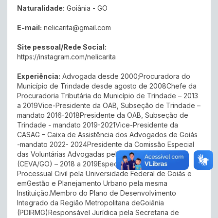
Naturalidade:
Goiânia - GO
E-mail:
nelicarita@gmail.com
Site pessoal/Rede Social:
https://instagram.com/nelicarita
Experiência:
Advogada desde 2000;Procuradora do
Município de Trindade desde agosto de 2008Chefe da
Procuradoria Tributária do Município de Trindade – 2013
a 2019Vice-Presidente da OAB, Subseção de Trindade –
mandato 2016-2018Presidente da OAB, Subseção de
Trindade - mandato 2019-2021Vice-Presidente da
CASAG – Caixa de Assistência dos Advogados de Goiás
-mandato 2022- 2024Presidente da Comissão Especial
das Voluntárias Advogadas pela Seccional deGoiás
(CEVA/GO) – 2018 a 2019Especialista em Direito
Processual Civil pela Universidade Federal de Goiás e
emGestão e Planejamento Urbano pela mesma
Instituição.Membro do Plano de Desenvolvimento
Integrado da Região Metropolitana deGoiânia
(PDIRMG)Responsável Jurídica pela Secretaria de