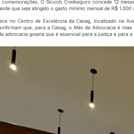
as comemorações. O Sicoob Credseguro concede 12 meses
desde que seja atingido o gasto mínimo mensal de R$ 1.000 
ece no Centro de Excelência da Casag, localizado na Av
as confirmam que, para a Casag, o Mês da Advocacia é m
 advocacia goiana que é essencial para a justiça e para a