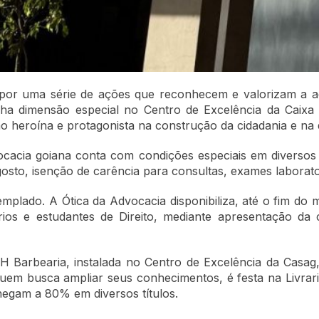
or uma série de ações que reconhecem e valorizam a adv
nha dimensão especial no Centro de Excelência da Caixa
heroína e protagonista na construção da cidadania e na d
ocacia goiana conta com condições especiais em diversos se
sto, isenção de carência para consultas, exames laboratori
mplado. A Ótica da Advocacia disponibiliza, até o fim do
rios e estudantes de Direito, mediante apresentação d
H Barbearia, instalada no Centro de Excelência da Casa
uem busca ampliar seus conhecimentos, é festa na Livraria
hegam a 80% em diversos títulos.