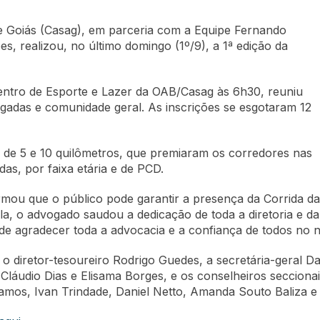
e Goiás (Casag), em parceria com a Equipe Fernando
es, realizou, no último domingo (1º/9), a 1ª edição da
ntro de Esporte e Lazer da OAB/Casag às 6h30, reuniu
gadas e comunidade geral. As inscrições se esgotaram 12
s de 5 e 10 quilômetros, que premiaram os corredores nas
as, por faixa etária e de PCD.
rmou que o público pode garantir a presença da Corrida da 
la, o advogado saudou a dedicação de toda a diretoria e d
de agradecer toda a advocacia e a confiança de todos no n
 diretor-tesoureiro Rodrigo Guedes, a secretária-geral Dani
 Cláudio Dias e Elisama Borges, e os conselheiros seccion
mos, Ivan Trindade, Daniel Netto, Amanda Souto Baliza e