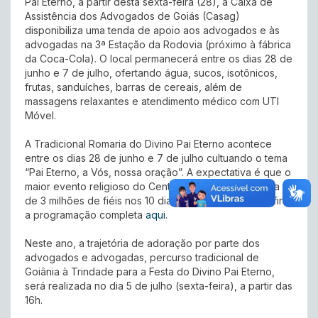
Pai Eterno, a partir desta sexta-feira (28), a Caixa de
Assistência dos Advogados de Goiás (Casag)
disponibiliza uma tenda de apoio aos advogados e às
advogadas na 3ª Estação da Rodovia (próximo à fábrica
da Coca-Cola). O local permanecerá entre os dias 28 de
junho e 7 de julho, ofertando água, sucos, isotônicos,
frutas, sanduíches, barras de cereais, além de
massagens relaxantes e atendimento médico com UTI
Móvel.
A Tradicional Romaria do Divino Pai Eterno acontece
entre os dias 28 de junho e 7 de julho cultuando o tema
“Pai Eterno, a Vós, nossa oração”. A expectativa é que o
maior evento religioso do Centro-Oeste receba cerca
de 3 milhões de fiéis nos 10 dias de celebração. Confira
a programação completa
aqui
.
Neste ano, a trajetória de adoração por parte dos
advogados e advogadas, percurso tradicional de
Goiânia à Trindade para a Festa do Divino Pai Eterno,
será realizada no dia 5 de julho (sexta-feira), a partir das
16h.