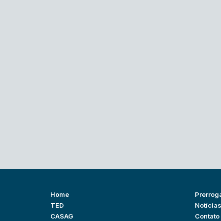
Home
Prerrog
TED
Notícia
CASAG
Contato