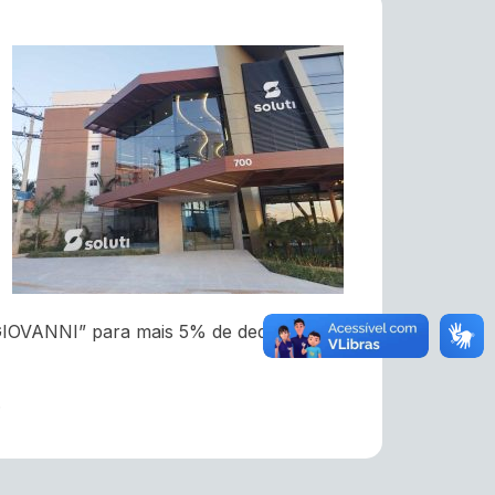
m “GIOVANNI” para mais 5% de dedução na
.