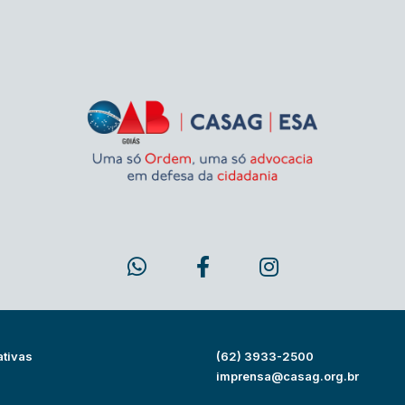
ativas
(62) 3933-2500
s
imprensa@casag.org.br