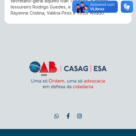
secretário-geral adjunto Ivan Trindade, o diretor-
tesoureiro Rodrigo Guedes, e os diretores adjuntos
Rayenne Cristina, Valéria Pires e Victor Amado.