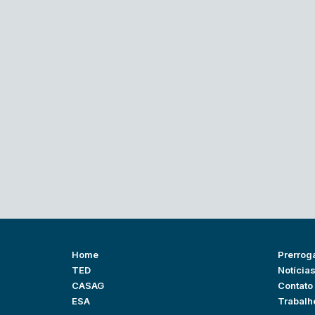
Home
Prerrog
TED
Notícia
CASAG
Contato
ESA
Trabalh