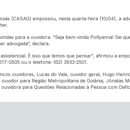
Goiás (CASAG) empossou, nesta quarta-feira (10/04), a ad
her.
indas para a ouvidora. “Seja bem-vinda Pollyanna! Sei qu
er advogada”, declara.
 assistencial. É isso que temos que pensar”, afirmou a emp
617-0505 ou o telefone: (62) 3933-2501.
ncos ouvidores, Lucas do Vale, ouvidor geral, Hugo Henri
 ouvidor para Região Metropolitana de Goiânia, Jônatas M
o, ouvidora para Questões Relacionadas à Pessoa com Defic