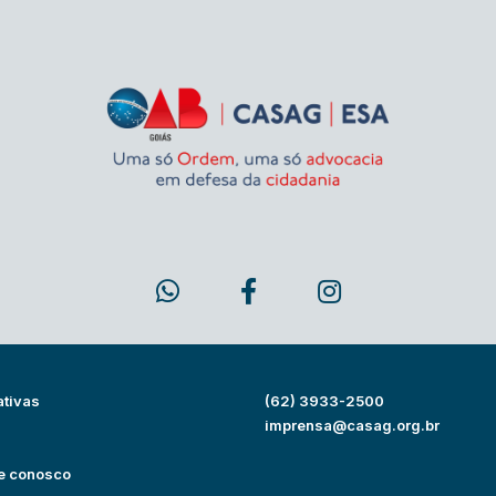
ativas
(62) 3933-2500
s
imprensa@casag.org.br
e conosco