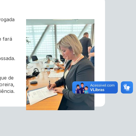
vogada
e fará
ossada.
que de
oreira,
iência.