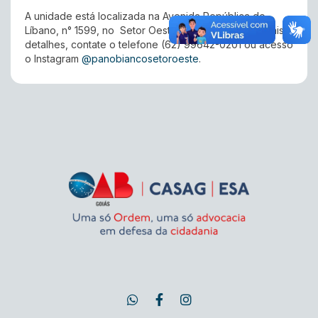
A unidade está localizada na Avenida República do
Líbano, n° 1599, no Setor Oeste, em Goiânia. Para mais
detalhes, contate o telefone (62) 99642-0201 ou acesso
o Instagram
@panobiancosetoroeste
.