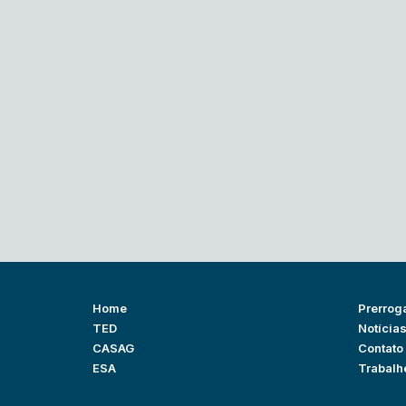
Home
Prerrog
TED
Notícia
CASAG
Contato
ESA
Trabalh