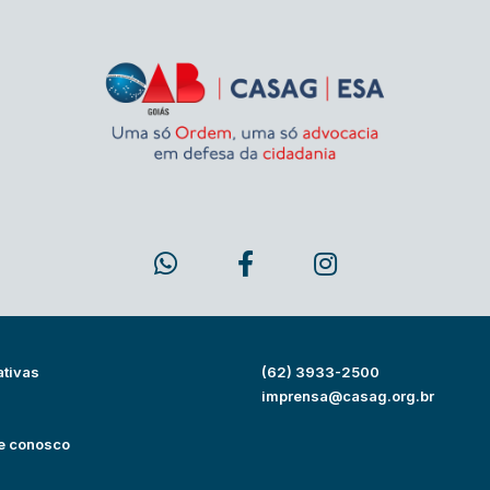
ativas
(62) 3933-2500
s
imprensa@casag.org.br
e conosco