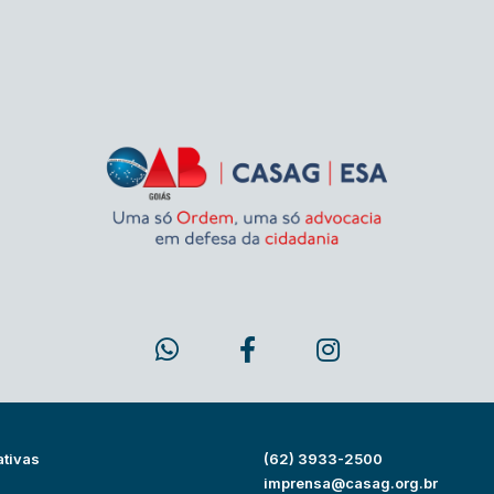
ativas
(62) 3933-2500
s
imprensa@casag.org.br