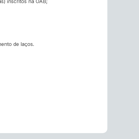
s) inscritos na OAB;
mento de laços.