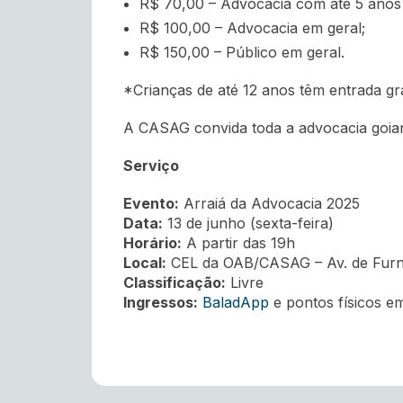
R$ 70,00 – Advocacia com até 5 anos de
R$ 100,00 – Advocacia em geral;
R$ 150,00 – Público em geral.
*Crianças de até 12 anos têm entrada gra
A CASAG convida toda a advocacia goiana
Serviço
Evento:
Arraiá da Advocacia 2025
Data:
13 de junho (sexta-feira)
Horário:
A partir das 19h
Local:
CEL da OAB/CASAG – Av. de Furnas
Classificação:
Livre
Ingressos:
BaladApp
e pontos físicos e