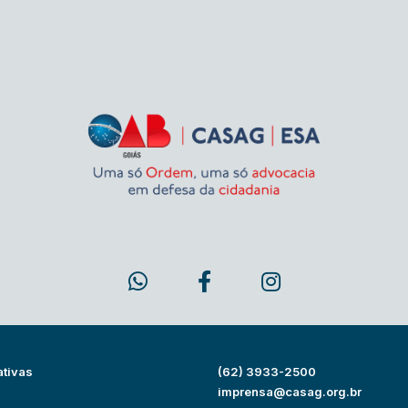
ativas
(62) 3933-2500
s
imprensa@casag.org.br