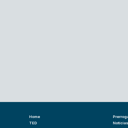
Home
Prerrog
TED
Notícia