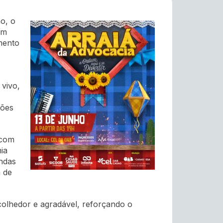
o, o
em
mento
vivo,
ções
 com
ia
ndas
 de
olhedor e agradável, reforçando o