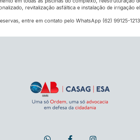
nto em todas as piscinas do complexo, reestruturação do
lizado, revitalização asfáltica e instalação de irrigação e
reservas, entre em contato pelo WhatsApp (62) 99125-1213