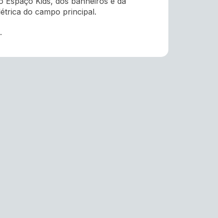
 Espaço Kids, dos banheiros e da
létrica do campo principal.
.