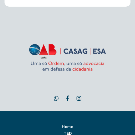
Home
TED