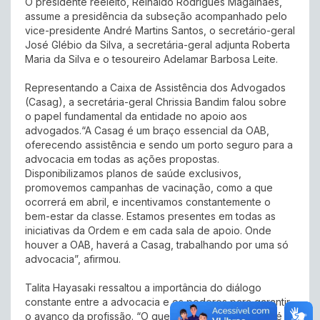
O presidente reeleito, Reinaldo Rodrigues Magalhães,
assume a presidência da subseção acompanhado pelo
vice-presidente André Martins Santos, o secretário-geral
José Glébio da Silva, a secretária-geral adjunta Roberta
Maria da Silva e o tesoureiro Adelamar Barbosa Leite.
Representando a Caixa de Assistência dos Advogados
(Casag), a secretária-geral Chrissia Bandim falou sobre
o papel fundamental da entidade no apoio aos
advogados.“A Casag é um braço essencial da OAB,
oferecendo assistência e sendo um porto seguro para a
advocacia em todas as ações propostas.
Disponibilizamos planos de saúde exclusivos,
promovemos campanhas de vacinação, como a que
ocorrerá em abril, e incentivamos constantemente o
bem-estar da classe. Estamos presentes em todas as
iniciativas da Ordem e em cada sala de apoio. Onde
houver a OAB, haverá a Casag, trabalhando por uma só
advocacia”, afirmou.
Talita Hayasaki ressaltou a importância do diálogo
constante entre a advocacia e os poderes para garantir
o avanço da profissão. “O que me movia há 20 anos é o