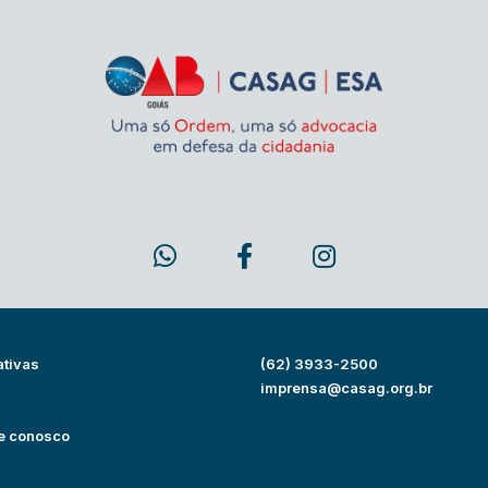
ativas
(62) 3933-2500
s
imprensa@casag.org.br
e conosco