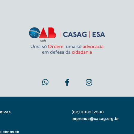
ativas
(62) 3933-2500
s
imprensa@casag.org.br
e conosco