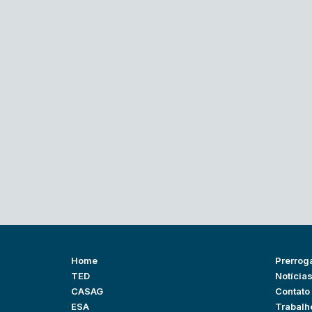
Home
Prerrog
TED
Notícia
CASAG
Contato
ESA
Trabalh