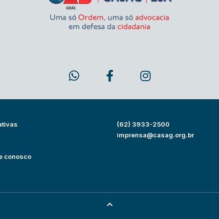
ativas
(62) 3933-2500
s
imprensa@casag.org.br
e conosco