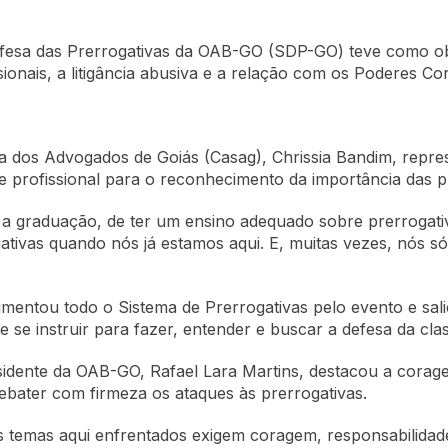
fesa das Prerrogativas da OAB-GO (SDP-GO) teve como obje
ionais, a litigância abusiva e a relação com os Poderes Con
cia dos Advogados de Goiás (Casag), Chrissia Bandim, rep
de profissional para o reconhecimento da importância das p
a graduação, de ter um ensino adequado sobre prerrogati
gativas quando nós já estamos aqui. E, muitas vezes, nós 
ntou todo o Sistema de Prerrogativas pelo evento e sal
 se instruir para fazer, entender e buscar a defesa da cla
esidente da OAB-GO, Rafael Lara Martins, destacou a cora
debater com firmeza os ataques às prerrogativas.
Os temas aqui enfrentados exigem coragem, responsabilidade