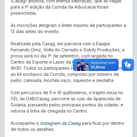
(Casag) anuncia, com imensa satisfação, que as vagas
para a 1º edição da Corrida da Advocacia foram
preenchidas.
As inscrições atingiram o limite máximo de participantes a
12 dias antes do evento.
Realizada pela Casag, em parceria com a Equipe
Fernando Diniz, Volta do Cerrado e Solidy Produções, a
prova será no dia 1º de setembro, com largada no
Centro de Esporte e Lazer da OAB/Casag às
6h30. Todos os participantes registrados terão acesso
ao kit exclusivo da Corrida, composto por número de
peito, camiseta, mochila-saco, squeeze e medalha.
Com percursos de 5 e 10 quilômetros, o trajeto inicia no
CEL da OAB/Casag, percorre as ruas de Aparecida de
Goiânia, passando pelos principais pontos da cidade, e
retorna à linha de chegada no Centro.
Acompanhe o
Instagram da Casag
para ficar por dentro
de todos os detalhes.