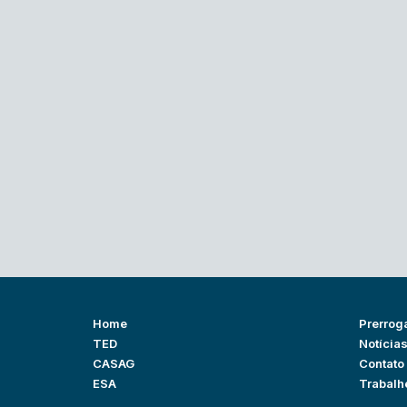
Home
Prerrog
TED
Notícia
CASAG
Contato
ESA
Trabalh