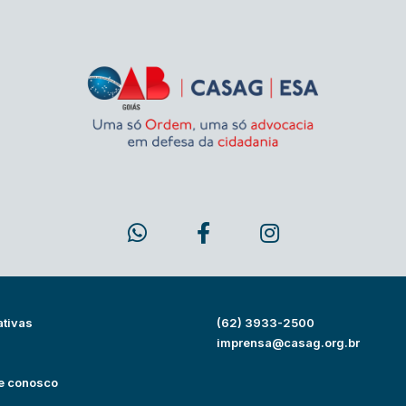
ativas
(62) 3933-2500
s
imprensa@casag.org.br
e conosco