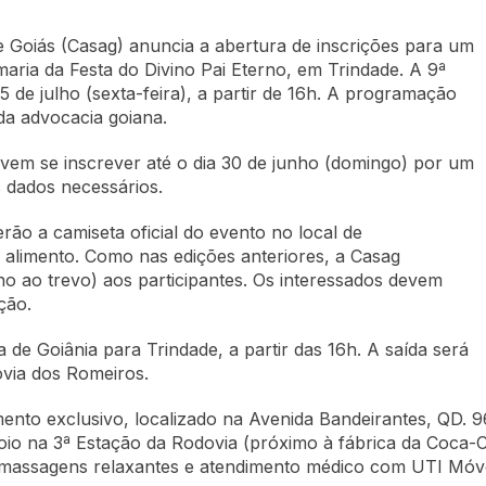
 Goiás (Casag) anuncia a abertura de inscrições para um
ria da Festa do Divino Pai Eterno, em Trindade. A 9ª
5 de julho (sexta-feira), a partir de 16h. A programação
 da advocacia goiana.
vem se inscrever até o dia 30 de junho (domingo) por um
 dados necessários.
rão a camiseta oficial do evento no local de
 alimento. Como nas edições anteriores, a Casag
rno ao trevo) aos participantes. Os interessados devem
ção.
de Goiânia para Trindade, a partir das 16h. A saída será
via dos Romeiros.
to exclusivo, localizado na Avenida Bandeirantes, QD. 96,
o na 3ª Estação da Rodovia (próximo à fábrica da Coca-Co
de massagens relaxantes e atendimento médico com UTI Móv