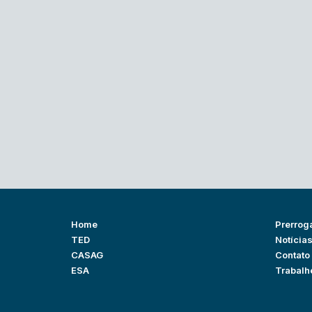
Home
Prerrog
TED
Notícia
CASAG
Contato
ESA
Trabalh