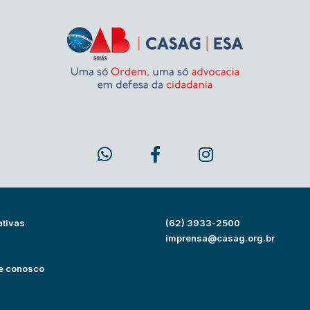
ativas
(62) 3933-2500
s
imprensa@casag.org.br
e conosco