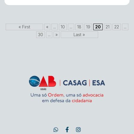
« First
«
...
10
...
18
19
20
21
22
...
30
...
»
Last »