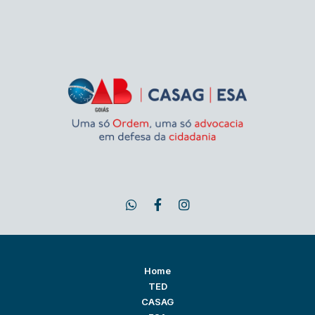
Home
TED
CASAG