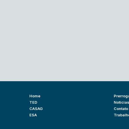
Home
Prerrog
TED
Notícia
CASAG
Contato
ESA
Trabalh