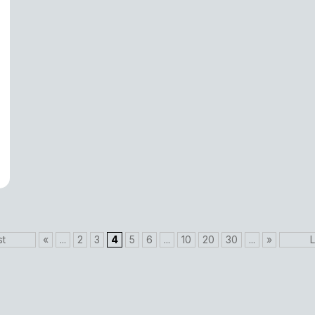
st
«
...
2
3
4
5
6
...
10
20
30
...
»
L