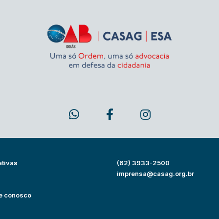
ativas
(62) 3933-2500
s
imprensa@casag.org.br
e conosco